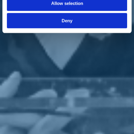
se nella scuola dei figli si verificassero momentanee chiusure per
Allow selection
casi di Covid. Per questo credo sia necessario ripristinare quei
giorni, già previsti nel lockdown, per i lavoratori autonomi iscritti
all’Inps”.
Deny
Ministra, alcuni istituti sono stati già costretti a interrompere le
lezioni per casi di Covid. C’è il concreto rischio che i ragazzi
debbano fare ampio ricorso alla didattica a distanza. E chi starà
con loro?
“Spero che le scuole, nella loro autonomia, facciano il possibile per
isolare le classi e, se sarà necessario, operare chiusure parziali ma
non totali. E poi, appunto, in caso di quarantena obbligatoria dei
figli, ci saranno i congedi. Dovremo convivere con il virus. Ma
l’esperienza di questa estate ci dice che è possibile”.
Si riferisce alle prime riaperture dei nidi e dei centri estivi?
“Sì. Le linee guida che avevamo messo a punto erano molto nette e
chiare e hanno permesso che i bambini tornassero a giocare in
assoluta sicurezza. Anche nei nidi che sono tra i luoghi più delicati.
È stata fondamentale la divisione in piccoli gruppi, senza contatto tra
di loro, per evitare che nel caso di un contagio questo si
diffondesse”.
Chi lo desidera può leggere l'intervista completa a
questo indirizzo
.