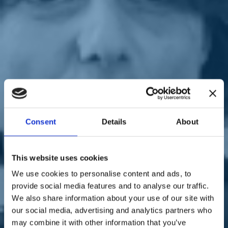
Sostienici
Sostieni le primarie delle idee
Tesserati subito
Accedi
Scuola
Governo
Famiglia
paese
istituzioni
Consent
Details
About
09/09/20
Bonetti: "Congedi anche
This website uses cookies
alle partite Iva se i figli
We use cookies to personalise content and ads, to
provide social media features and to analyse our traffic.
saranno in quarantena"
We also share information about your use of our site with
our social media, advertising and analytics partners who
may combine it with other information that you’ve