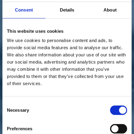
Sostienici
Sostieni le primarie delle idee
Consent
Details
About
Tesserati subito
Accedi
This website uses cookies
We use cookies to personalise content and ads, to
provide social media features and to analyse our traffic.
We also share information about your use of our site with
our social media, advertising and analytics partners who
may combine it with other information that you’ve
paese
istituzioni
04/02/21
provided to them or that they’ve collected from your use
of their services.
Bendinelli: "Ora con
Draghi è il momento di
Consent
costruire"
Necessary
Selection
Preferences