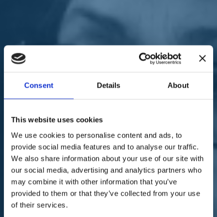
Sostienici
Sostieni le primarie delle idee
Tesserati subito
Accedi
Consent
Details
About
agroalimentare
paese
istituzioni
This website uses cookies
13/11/20
We use cookies to personalise content and ads, to
Bellanova: "Aiutiamo il
provide social media features and to analyse our traffic.
We also share information about your use of our site with
cuore agricolo del Paese"
our social media, advertising and analytics partners who
may combine it with other information that you’ve
provided to them or that they’ve collected from your use
of their services.