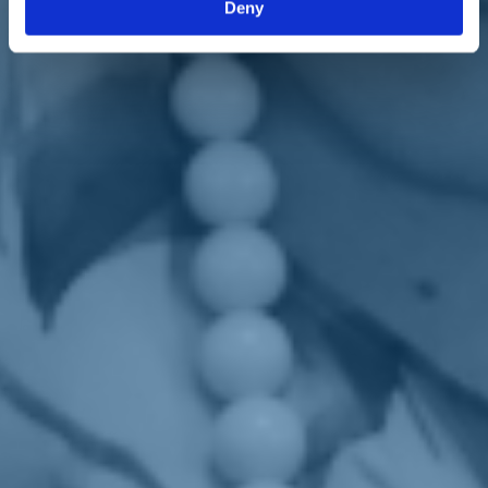
Deny
di giustizia», ha detto. La ministra
Bellanova
ha poi annunciato che
è ai blocchi di partenza e sarà disponibile questa settimana la
piattaforma dove i ristoratori potranno accedere ai contributi del
fondo, noto anche come «Salva Made in Italy», da 600 milioni di
euro da erogare come contributi a fondo perduto per acquistare
prodotti di filiere agricole e alimentari italiane.
«E c'è anche un'attenzione particolare a chi implementa
pratiche
anti-spreco
, un altro tema cruciale su cui intervenire e una politica
che porteremo in Europa, perché su molti di questi temi l'Italia è
all'avanguardia. Mi batto anche contro le vendite sottocosto dei
prodotti alimentari. Le persone devono sapere che quel risparmio lo
sta parlando qualcun altro, che sia il lavoratore sottopagato,
l'immigrato, l'azienda che non arriva a fine mese», ha spiegato
Bellanova
.
Insomma, serve il riallineamento del
valore delle filiere
.
Torna indietro