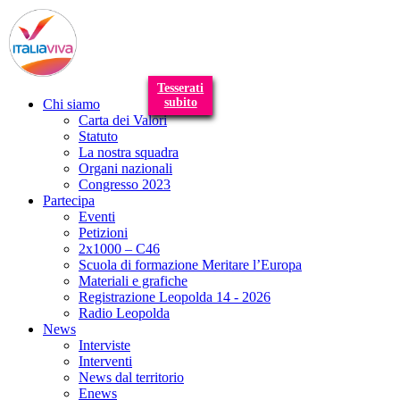
T
n
Tesserati
subito
Chi siamo
Carta dei Valori
Statuto
La nostra squadra
Organi nazionali
Congresso 2023
Partecipa
Eventi
Petizioni
2x1000 – C46
Scuola di formazione Meritare l’Europa
Materiali e grafiche
Registrazione Leopolda 14 - 2026
Radio Leopolda
News
Interviste
Interventi
News dal territorio
Enews