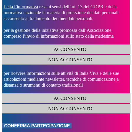
Letta l’informativa
resa ai sensi dell’art. 13 del GDPR e della
normativa nazionale in materia di protezione dei dati personali
acconsento al trattamento dei miei dati personali:
per la gestione della iniziativa promossa dall’Associazione,
compreso l’invio di informazioni sullo stato della medesima
ACCONSENTO
NON ACCONSENTO
per ricevere informazioni sulle attività di Italia Viva e delle sue
articolazioni mediante newsletter, tecniche di comunicazione a
distanza o strumenti di contatto tradizionali
ACCONSENTO
NON ACCONSENTO