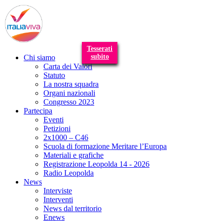
T
n
Tesserati
subito
Chi siamo
Carta dei Valori
Statuto
La nostra squadra
Organi nazionali
Congresso 2023
Partecipa
Eventi
Petizioni
2x1000 – C46
Scuola di formazione Meritare l’Europa
Materiali e grafiche
Registrazione Leopolda 14 - 2026
Radio Leopolda
News
Interviste
Interventi
News dal territorio
Enews