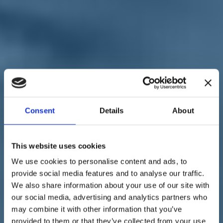
Sostienici
Sostieni le primarie delle idee
Tesserati subito
Accedi
Consent
Details
About
territori
amministrative
16/06/22
Amministrative a Verona,
This website uses cookies
We use cookies to personalise content and ads, to
Bendinelli: "Sostegno a
provide social media features and to analyse our traffic.
Tommasi"
We also share information about your use of our site with
our social media, advertising and analytics partners who
may combine it with other information that you’ve
provided to them or that they’ve collected from your use