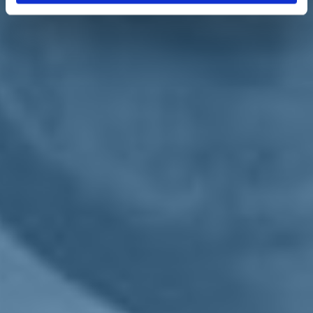
Sul piano politico è stato dato
mandato ai rappresentanti di Italia
Viva a Montalcino e a Sarteano
per sostenere alle amministrative
rispettivamente Silvio Franceschelli e Francesco Landi.
Ma
Scaramelli
guarda più avanti: «Lavoreremo per costituire la
coalizione di centrosinistra in vista delle elezioni politiche del 2023 e
per le Comunali a Siena. Il primo interlocutore in questo senso è il
Pd, ma siamo aperti anche a quei movimenti che hanno collaborato
all'elezione di Eugenio Giani in Regione e di Enrico Letta alle
suppletive per la Camera».
Scaramelli
conclude: «L'intesa va chiusa nei prossimi due mesi per
arrivare dopo l'estate a elaborare un programma e un percorso
unitari, in modo da individuare il candidato a sindaco di Siena entro
fine anno, perché l'obiettivo è vincere a Montalcino e Sarteano così
come a Siena».
Torna indietro