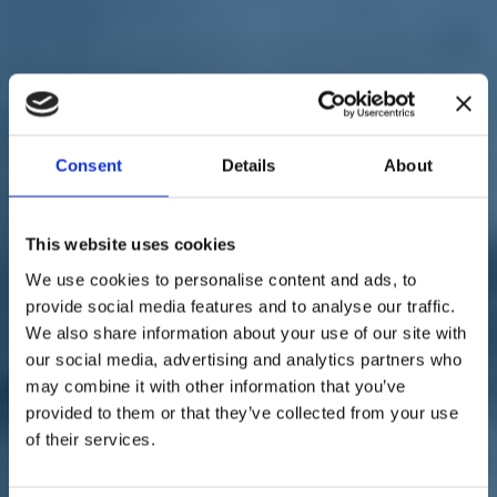
Sostienici
Sostieni le primarie delle idee
Tesserati subito
Accedi
Consent
Details
About
This website uses cookies
territori
amministrative
Siena
We use cookies to personalise content and ads, to
22/04/22
provide social media features and to analyse our traffic.
Amministrative a Siena,
We also share information about your use of our site with
our social media, advertising and analytics partners who
Scaramelli: "Raddoppiare
may combine it with other information that you’ve
iscritti e attivisti sul
provided to them or that they’ve collected from your use
of their services.
territorio"