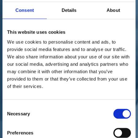
Sostienici
Sostieni le primarie delle idee
Consent
Details
About
Tesserati subito
Accedi
This website uses cookies
We use cookies to personalise content and ads, to
provide social media features and to analyse our traffic.
We also share information about your use of our site with
our social media, advertising and analytics partners who
may combine it with other information that you’ve
Infrastrutture
paese
07/07/21
provided to them or that they’ve collected from your use
of their services.
Alta Velocità a Firenze,
Toccafondi: "Inammissibile
Consent
che ci siano solo 15 operai
Necessary
Selection
nel cantiere Foster"
Preferences