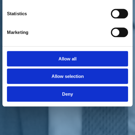
Statistics
Marketing
L'intervento pubblicato dal "Corriere Fiorentino", 7 luglio 2021.
Allow all
"Solo 15 operai per costruire la più grande opera infrastrutturale
d'Italia? È inammissibile. Rfi faccia sapere se quanto denunciano i
Allow selection
sindacati è reale. Sono state fatte delle promesse, sono state spese
parole sulla ripresa dei lavori della nuova stazione dell'
Alta Velocità
di Firenze
ma, se la notizia fosse confermata, la stazione Foster
Deny
vedrà la luce tra anni, se non decenni".
Lo ha affermato
Gabriele Toccafondi
, deputato fiorentino di
Italia
Viva
dopo la denuncia della Cisl Toscana.
"L'Italia ha bisogno di infrastrutture adesso, il Paese, come anche
Firenze, ha bisogno di lavoro e di occupazione in questa fase
delicata di ripartenza post Covid - ha sottolineato Toccafondi - e