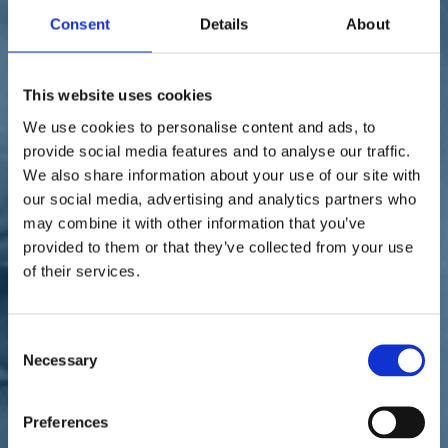
Sostienici
Consent
Details
About
Sostieni le primarie delle idee
Tesserati subito
Accedi
This website uses cookies
We use cookies to personalise content and ads, to
provide social media features and to analyse our traffic.
We also share information about your use of our site with
our social media, advertising and analytics partners who
may combine it with other information that you’ve
donne
provided to them or that they’ve collected from your use
11/05/22
of their services.
Alpini, Conzatti: "Nessuna
scusa per un branco di
Consent
Necessary
Selection
maschi che molesta le
donne"
Preferences