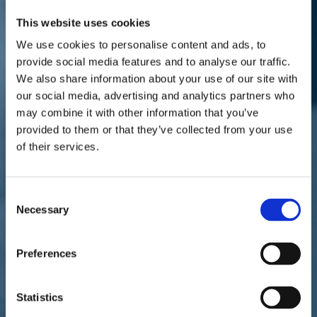
Sostienici
Sostieni le primarie delle idee
This website uses cookies
Tesserati subito
We use cookies to personalise content and ads, to
Accedi
provide social media features and to analyse our traffic.
We also share information about your use of our site with
our social media, advertising and analytics partners who
may combine it with other information that you’ve
provided to them or that they’ve collected from your use
of their services.
parlamento
Infrastrutture
07/07/20
Consent
Aeroporto di Forlì, Rosato:
Necessary
Selection
"Un esempio di Italia che
Preferences
riparte"
Statistics