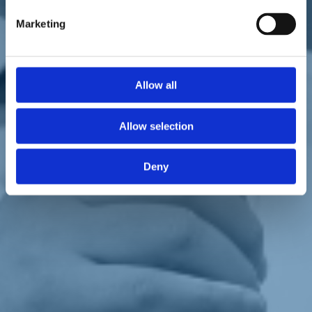
Marketing
Allow all
L'intervento pubblicato da "il Resto del Carlino", 7 luglio 2020.
Allow selection
«Questo è un esempio di
Italia che riparte
, grazie all'impegno e
alla dedizione del collega
Marco Di Maio
e agli imprenditori che,
caparbiamente, hanno continuato a credere in questo progetto.
Deny
Diventi un modello anche per il resto del Paese», dice
Ettore
Rosato
, vicepresidente della Camera, coordinatore nazionale di
Italia Viva, a margine della consegna del certificato di aeroporto per
lo scalo forlivese "
Luigi Ridolfi
", dove si è assistito all'atterraggio
del primo velivolo.
Torna indietro