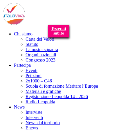
T
n
Tesserati
subito
Chi siamo
Carta dei Valori
Statuto
La nostra squadra
Organi nazionali
Congresso 2023
Partecipa
Eventi
Petizioni
2x1000 – C46
Scuola di formazione Meritare l’Europa
Materiali e grafiche
Registrazione Leopolda 14 - 2026
Radio Leopolda
News
Interviste
Interventi
News dal territorio
Enews