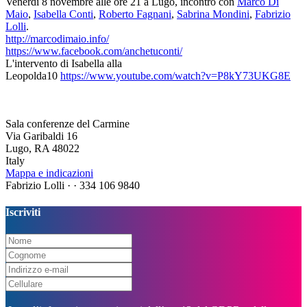
Venerdì 8 novembre alle ore 21 a Lugo, incontro con
Marco Di
Maio
,
Isabella Conti
,
Roberto Fagnani
,
Sabrina Mondini
,
Fabrizio
Lolli
.
http://marcodimaio.info/
https://www.facebook.com/anchetuconti/
L'intervento di Isabella alla
Leopolda10
https://www.youtube.com/watch?v=P8kY73UKG8E
Sala conferenze del Carmine
Via Garibaldi 16
Lugo, RA 48022
Italy
Mappa e indicazioni
Fabrizio Lolli ·
· 334 106 9840
Iscriviti