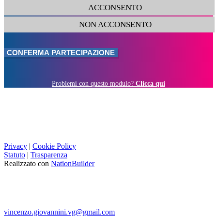
ACCONSENTO
NON ACCONSENTO
Problemi con questo modulo?
Clicca qui
Privacy
|
Cookie Policy
Statuto
|
Trasparenza
Realizzato con
NationBuilder
vincenzo.giovannini.vg@gmail.com