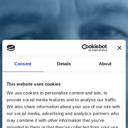
Sostienici
Sostieni le primarie delle idee
Tesserati subito
Accedi
Consent
Details
About
Informazione
Rai
25/03/21
Vaccini, caso Scanzi,
This website uses cookies
We use cookies to personalise content and ads, to
Anzaldi: "La Rai valuti se
provide social media features and to analyse our traffic.
sospendere o meno la
We also share information about your use of our site with
our social media, advertising and analytics partners who
collaborazione col
may combine it with other information that you’ve
provided to them or that they’ve collected from your use