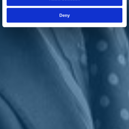
compenso ignoto», sottolinea
Michele Anzaldi
, deputato di
Italia
Viva
e
segretario della commissione di Vigilanza della Rai
.
Deny
«Mentre
Scanzi
sceglie da chi farsi intervistare, firmando una brutta
pagina di giornalismo – insiste
Anzaldi
– il presidente del Consiglio,
Mario Draghi viene in aula a scusarsi perché l'Italia ha abbandonato
gli ultra 80enni in questa campagna vaccinale. E la
Rai
che cosa fa
in questa vicenda? Invece di chiarire, manda in onda un`intervista a
un proprio collaboratore, senza contraddittorio. Forse farebbe bene a
ricordarsi che ha un Codice etico. E in base a questo Codice
dovrebbe valutare se sospendere la collaborazione di questo
giornalista, almeno fino a quando la magistratura non avrà chiarito la
sua posizione».
Del resto – aggiunge
Anzaldi
– oggi «per chiarire perché un
giornalista possa vaccinarsi prima di un ultra ottantenne deve
intervenire la magistratura che svolge il ruolo al quale hanno
abdicato politica e istituzioni».
Ad
Anzaldi
, inoltre, piacerebbe sapere perché il sindaco di Firenze
difenda Scanzi «giornalista che ha inventato il sistema delle pagelle
agli altri, ma quando scivola, rifiuta di farsi intervistare».
Torna indietro