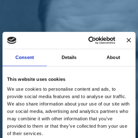
Sostienici
Sostieni le primarie delle idee
Tesserati subito
Accedi
Consent
Details
About
territori
amministrative
suppletive
Siena
30/07/21
This website uses cookies
We use cookies to personalise content and ads, to
Toscana, Toccafondi:
provide social media features and to analyse our traffic.
"Perché il Pd in tutti i
We also share information about your use of our site with
our social media, advertising and analytics partners who
comuni fa accordi con 5
may combine it with other information that you’ve
Stelle e sinistra?"
provided to them or that they’ve collected from your use
of their services.