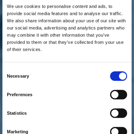
We use cookies to personalise content and ads, to
provide social media features and to analyse our traffic.
We also share information about your use of our site with
our social media, advertising and analytics partners who
may combine it with other information that you’ve
provided to them or that they’ve collected from your use
of their services.
Intervista di Giovanna Casadio, "la Repubblica", 2 novembre 2021.
“
Sul ddl Zan c’è stato un suidicio organizzato o una assoluta
Consent
incompetenza del Pd. Anche Romano Prodi la pensa così
”.
Ivan
Necessary
Selection
Scalfarotto
, sottosegretario renziano, una storia personale e politica
di battaglie per la comunità Lgbt, è colpito doppiamente
dall’affossamento della legge contro l’omotransfobia: come tutti, per
la cancellazione di una legge di civiltà, ma anche perché fu sua la
Preferences
proposta che, nella passata legislatura, arrivò a un passo
dall’approvazione. Niente da fare allora come oggi. Non ci sta a
finire sul banco degli imputati.
Statistics
Scalfarotto, lei contrattacca: non sono stati i renziani a
provocare l’affossamento del ddl Zan, ma lo stesso Pd?
Marketing
“O è stato un suicidio organizzato o una negligenza grave da parte