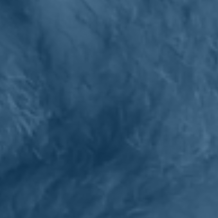
nessuno. Ma sono mancati 19 voti sul ddl Zan e i senatori renziani in
aula erano 12: comunque i conti di chi ci accusa non tornano. Il voto
segreto è una roulette russa, non si può affrontare per azzardo.
Quando si prevede un voto a rischio, si evita. Perché il risultato è la
débacle”.
Ora si mobilitano le piazze. E la politica?
“Bisogna ricominciare. Tra sei mesi al Senato si presenti una legge:
la formula c’è. IV potrebbe proporre il mio testo, che fu firmato
anche da Zan. Certo ci vuole un miracolo per farla passare in questa
legislatura perché il tempo rimasto è poco”.
Chi lo desidera può leggere l'intervista completa a
questo indirizzo
.
Torna indietro
Privacy
|
Cookie Policy
Statuto
|
Trasparenza
Realizzato con
NationBuilder