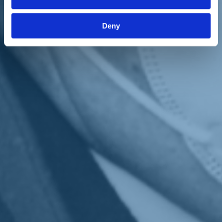
«Spero che Draghi riprenda il timone del governo con più forza.
Che non significa ignorare il Parlamento ma sfidare la politica in
positivo. Draghi non è indebolito. Ma il suo governo oggi può fare
Deny
di più e meglio: sbloccare le infrastrutture, semplificare le regole
della Dad a scuola, mettere a terra i progetti del Pnrr, combattere in
Europa la battaglia sul debito. Tutte cose che il premier farà, ne sono
certo. E noi saremo al suo fianco. La legislatura durerà fino al 2023:
mai avuto dubbi a tal proposito anche se Conte ha sognato di
interromperla prima».
Ha ritrovato sintonia con Enrico Letta?
«Sui temi di fondo siamo sempre dalla stessa parte. Enrico si è
tranquillizzato quando ha capito che non avrei mai fatto asse sulla
Casellati. In tanti pensavano che avrei votato Casellati pur di
diventare presidente del Senato. Ma io mi chiamo Matteo Renzi:
combatto contro tutti per le mie idee, non per un tornaconto
personale. Quando davanti a un caffè ho chiarito a Letta che non
avrei mai accettato lo scambio di poltrone è cambiato il clima. E
abbiamo lavorato meglio».
Chi lo desidera può leggere l'intervista completa a
questo indirizzo
.
Torna indietro