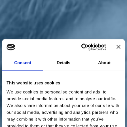
Sostienici
Sostieni le primarie delle idee
Tesserati subito
Accedi
Consent
Details
About
parlamento
inhomepage
Quirinale
31/01/22
Renzi: "Il premier riparta
This website uses cookies
We use cookies to personalise content and ads, to
più forte di prima. Con
provide social media features and to analyse our traffic.
Enrico Letta siamo stati
We also share information about your use of our site with
our social media, advertising and analytics partners who
sullo stesso fronte"
may combine it with other information that you’ve
provided to them or that they’ve collected from your use