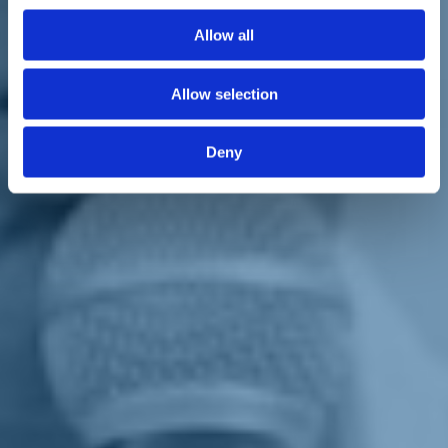
non senza polemiche e divisioni - ha deciso di appoggiare il sindaco
uscente.
Allow all
Renzi
nella prima parte del suo discorso ha scherzato con il
pubblico lasciandosi andare all'amarcord quando ha ricordato di aver
Allow selection
festeggiato a
Viareggio
la vittoria nei mondiali del 1982. O ha
raccontato della nonna, che fra qualche settimana compirà 100 anni
e che ha vissuto a lungo a Viareggio (e qui ha fondato anche la sede
Deny
versiliese dell'Avo).
Ma ha sostenuto anche
Giorgio Del Ghingaro
per la svolta che ha
saputo dare alla città e
Eugenio Giani
perché è persona capace e
competente.
"La sanità pubblica in Toscana può are meglio? Sì. Ma tra come
abbiamo gestito noi il coronavirus con Stefania Saccardi e come l'ha
gestito la Lombardia con il presidente leghista Fontana e l'assessore
forzista Gallera, io mi tengo stretto il modello della Toscana", ha
sottolineato
Matteo Renzi
a proposito dell'emergenza coronavirus.
"Perché noi l'abbiamo gestita meglio di loro. E chi non lo ammette,
non ammette la realtà", ha ribadito Renzi.
Poi, parlando della sfida fra i candidati alla presidenza della
Regione
Toscana
, il leader di
Italia Viva
ha detto: "Io preferisco la
competenza alla simpatia o presunta tale. Voglio un governatore,