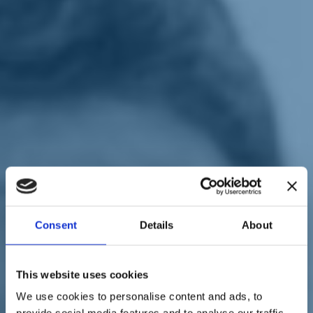
Sostienici
Sostieni le primarie delle idee
Tesserati subito
Accedi
territori
regionali
paese
18/09/20
Regionali, Toscana, Renzi a
Consent
Details
About
Viareggio: "Voglio un
governatore, non una
This website uses cookies
influencer, per questo
We use cookies to personalise content and ads, to