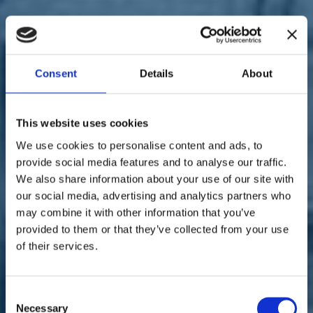
Sostienici
Sostieni le primarie delle idee
Tesserati subito
Accedi
Consent
Details
About
This website uses cookies
We use cookies to personalise content and ads, to
provide social media features and to analyse our traffic.
Italia Viva
territori
16/11/19
We also share information about your use of our site with
our social media, advertising and analytics partners who
Polese: “Bardi chieda a Eni
may combine it with other information that you’ve
provided to them or that they’ve collected from your use
di aiutare il Metapontino e
of their services.
Matera per i danni
maltempo”
Consent
Necessary
Selection