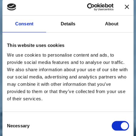
Sostienici
Sostieni le primarie delle idee
Tesserati subito
Accedi
Consent
Details
About
This website uses cookies
We use cookies to personalise content and ads, to
provide social media features and to analyse our traffic.
We also share information about your use of our site with
territori
our social media, advertising and analytics partners who
11/09/20
may combine it with other information that you’ve
Palermo, Scoma e Chinnici:
provided to them or that they’ve collected from your use
of their services.
"Felici e orgogliosi per
l'adesione di Caracausi a
Consent
Italia Viva"
Necessary
Selection