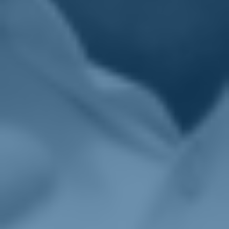
Pessime. Da Poggio reale a Viterbo, dall'Ucciardone a Reggio
Emilia: celle sovraffollate, ambienti fatiscenti, condizioni igieniche
drammatiche. A Viterbo, ad esempio, per mancanza di spazio, si
usano ex uffici come celle, dove non ci sono nemmeno i bagni. I
detenuti sono costretti a urinare nelle bottiglie. Siamo a questi livelli.
Molti parlamentari periodicamente visitano le carceri, ma in
Aula, dopo queste visite, succede qualcosa?
Quelle visite sembrano un modo per lavarsi la coscienza. In
Parlamento non succede nulla. Non c'è attenzione alle proposte
concrete e le iniziative vengono sistematicamente bocciate. E
successo anche con la mia proposta sulla liberazione anticipata
speciale: abbiamo perso cinque mesi per poi vederla insabbiata in
Commissione. Quindici giorni fa le opposizioni hanno chiesto una
convocazione straordinaria della Camera sul tema carceri,
presentando una mozione con proposte concrete: dalla liberazione
anticipata all'aumento degli psicologi. I 5Stelle ne hanno presentata
un'altra, mentre la maggioranza nulla e si è limitata a bocciare le
nostre mozioni.
Si parla spesso di suicidi in carcere. C'è una correlazione con il
sovraffollamento?