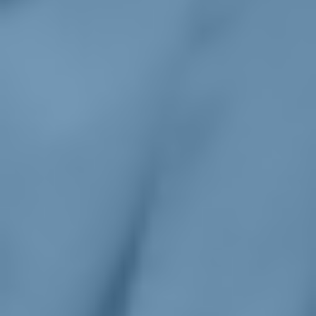
Io non ho prove scientifiche per dirlo con certezza, ma sono
convinto che un legame ci sia. Invece il ministro Nordio continua a
ripetere che non c'è alcuna correlazione. È sconcertante. Anche
perché stiamo superando i livelli di sovraffollamento che portarono
alla condanna dell'Italia da parte della Corte Europea dei Diritti
dell'Uomo del 2013. Eppure, invece di affrontare davvero il
problema, si limitano a spot e dichiarazioni vuote.
E il panpenalismo non fa altro che aggravare la situazione,
anche negli Ipm.
Sì. Dopo il decreto Caivano, gli Ipm sono in condizioni molto simili
a quelle delle carceri. Siamo arrivati al punto che anche i minori
sono trattati come adulti, forse peggio.
E sul fronte dell'affettività in carcere?
Non si è mosso nulla, nonostante una sentenza della Corte
costituzionale. Non sono riusciti neanche ad aumentare il numero di
telefonate. E manca ancora il capo del Dap...
Una mancanza non da poco.
Esatto. Ma ciò che è ancora più grave è che non abbiamo nemmeno
certezze sui numeri reali dei decessi in carcere. I dati del Dap, quelli
del Garante e quelli delle associazioni non coincidono. E il