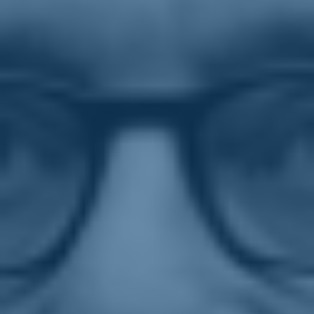
uno spot".
Intervista a Roberto Giachetti per "Il Dubbio" del 14-04-2025
di Franco Insarda
Il governo dichiara di voler costruire nuove carceri per risolvere il
problema del sovraffollamento, ma sa bene che ci vorranno decenni,
mentre l'emergenza è adesso. Le condizioni in cui vivono i detenuti,
la polizia penitenziaria e tutto il personale degli istituti sono indegne.
Peggio di alcune porcilaie, e lo dico senza esagerare».
Roberto Giachetti, deputato di Italia Viva, attivista di Nessuno
Tocchi Caino e da sempre radicale, conosce come pochi la realtà
delle carceri italiane. Se ne occupa da anni, dentro e fuori il