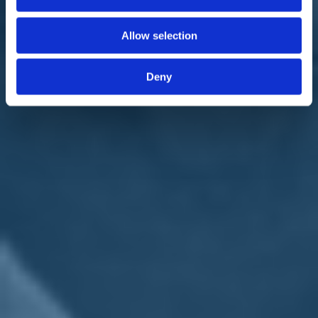
sovraffollamento si ridurrebbe drasticamente.
E invece?
Allow selection
E invece continuano a creare nuovi reati. Ogni giorno un reato
nuovo. E un sistema che produce carcere, non che lo riduce.
Deny
Si era parlato di rafforzare le comunità per i tossicodipendenti.
Che fine ha fatto quella proposta?
È rimasta un annuncio. Quando presentai la mia proposta di legge
sulla liberazione anticipata speciale, si parlava dell'imminente arrivo
di un "decreto carceri". Il giorno in cui la mia proposta era in
discussione, si riunirono a Palazzo Chigi per affossarla e approvare
il decreto. Nel testo, però, non c'era nulla di risolutivo: solo la
nomina di un commissario straordinario per l'edilizia penitenziaria
(MarcoDoglio). Da fine settembre a oggi, l'unica proposta concreta è
stata quella dei prefabbricati: follia pura.
Le famose "celle-container"?
Esattamente. Si parla di 384 posti, ciascuno dei quali costa 83.000
euro, mentre abbiamo almeno 16.000 detenuti in eccesso. È solo
propaganda.
Lei visita tante carceri. Che situazioni trova?