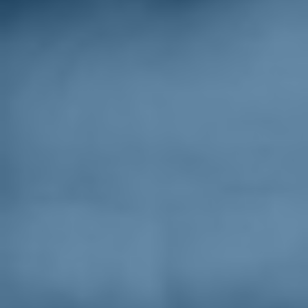
Sostienici
Sostieni le primarie delle idee
Tesserati subito
Accedi
parlamento
14/04/25
Giachetti: "Il
sovraffollamento non può
attendere altri dieci anni, le
celle-container sono solo