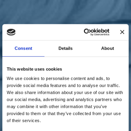
Sostienici
Sostieni le primarie delle idee
Tesserati subito
Accedi
Consent
Details
About
paese
This website uses cookies
19/11/20
We use cookies to personalise content and ads, to
provide social media features and to analyse our traffic.
Firenze, Meucci: "Il mio
We also share information about your use of our site with
impegno per far tornare
our social media, advertising and analytics partners who
may combine it with other information that you’ve
vivi gli spazi pubblici, per i
provided to them or that they’ve collected from your use
cittadini"
of their services.