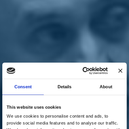
Sostienici
Sostieni le primarie delle idee
Tesserati subito
Accedi
03/01/21
Ettore Rosato: "Se conte
Consent
Details
About
non ci dà risposte farà a
meno dei nostri voti"
This website uses cookies
We use cookies to personalise content and ads, to
provide social media features and to analyse our traffic.