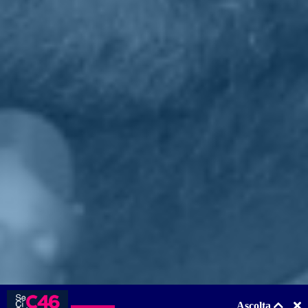
Però l'identità di genere e l'orientamento sessuale sono i punti
criticati dalla Lega, da FI e anche dal Vaticano.
«È una questione terminologica, rilevante, lo so. Capisco bene che
utilizzare le parole giuste è importantissimo. Ma mi chiedo se la pur
importante bandiera delle parole valga di più del portare a casa la
legge e se per raggiungere un risultato di principio possiamo
rischiare di restare senza una legge contro l`odio ancora per chissà
quanti anni».
Chi lo desidera può leggere l'intervista completa a
questo indirizzo
.
Torna indietro
Privacy
|
Cookie Policy
Statuto
|
Trasparenza
Realizzato con
NationBuilder
Ascolta