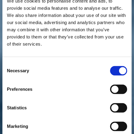
Vietnam"
We use cookies to personalise content and ads, to
provide social media features and to analyse our traffic.
We also share information about your use of our site with
our social media, advertising and analytics partners who
may combine it with other information that you’ve
provided to them or that they’ve collected from your use
of their services.
Consent
Estratto dell'
intervista
di Alessandra Arachi, "il Corriere della
Necessary
Selection
Sera", 5 luglio 2021.
«Non era la mia prima scelta, ma senza un tentativo di mediazione
Preferences
sul testo noi stiamo andando in aula al Senato in un muro contro
muro, rischiamo un vero e proprio Vietnam».
Sottosegretario Ivan Scalfarotto, è consapevole che le modifiche
Statistics
al testo del ddl Zan apportate dal suo partito, Italia Viva, hanno
spaccato il fronte del centrosinistra?
«Voglio essere chiaro: io il testo del disegno di legge Zan, così
Marketing
com'è l`ho votato alla Camera e lo rivoterei».